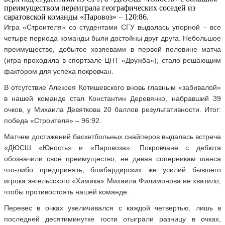
преимуществом переиграла географических соседей из
саратовской команды «Паровоз» – 120:86.
Игра «Строителя» со студентами СГУ выдалась упорной – все
четыре периода команды были достойны друг друга. Небольшое
преимущество, добытое хозяевами в первой половине матча
(игра проходила в спортзале ЦНТ «Дружба»), стало решающим
фактором для успеха покровчан.
В отсутствие Алексея Котишевского вновь главным «забивалой»
в нашей команде стал Константин Деревянко, набравший 39
очков, у Михаила Девяткова 20 баллов результативности. Итог:
победа «Строителя» – 96:92.
Матчем достижений баскетбольных снайперов выдалась встреча
«ДЮСШ «Юность» и «Паровоза». Покровчане с дебюта
обозначили своё преимущество, не давая соперникам шанса
что-либо предпринять, бомбардирских же усилий бывшего
игрока энгельсского «Химика» Михаила Филимонова не хватило,
чтобы противостоять нашей команде.
Перевес в очках увеличивался с каждой четвертью, лишь в
последней десятиминутке гости отыграли разницу в очках,