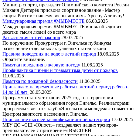
Министр спорта, президент Олимпийского комитета России
Михаил Дегтярёв присвоил спортивное звание «Мастер
спорта России» нашему воспитаннику - Арсену Алипяну!
Международная премия #МЫВМЕСТЕ
06.08.2025
Международная премия #МЫВМЕСТЕ вновь объединит
десятки тысяч людей со всего мира
Разъяснения статей законов
28.07.2025
По поручению Прокуратуры г. Энгельса публикуем
разъяснение отдельных актуальных статей закона
Правила поведения на воде в летний период
18.06.2025
Обратите внимание.
Памятка поведения в жаркую погоду
11.06.2025
Профилактика гибели и травматизма детей от пожаров
11.06.2025
Памятка по пожарной безопасности
11.06.2025
Приглашаем на временные работы в летний период ребят от
14 до 18 лет
28.05.2025
Программа стартует с июня 2025 года на территории
муниципального образования город Энгельс. Реализаторами
программы являются клуб «Энгельсская молодежь» совместно
Центром занятости населения г. Энгельс.
Присвоение высшей квалификационной категории
17.02.2025
МБУ ДО «СШ «Юность» поздравляет наших тренеров-
преподавателей с присвоением ВЫСШЕЙ
КВАЛИФИКАЦИОННАЯ КАТЕГОРИИ по должности