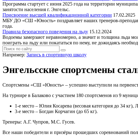
Программа стартует с июня 2025 года на территории муниципа
занятости населения г. Энгельс.
Присвоение высшей квалификационной категории
17.02.2025
МБУ ДО «СШ «Юность» поздравляет наших тренеров-препо
года.
Правила безопасного поведения на льду
15.12.2024
Водоемы замерзают неравномерно, а значит и толщина льда мож
поиграть на льду или покататься по нему, не дожидаясь необхо
Например:
Запись в спортивную школу
Энгельсские спортсмены стал
Спортсмены «СШ «Юность» – успешно выступили на первенстве 
На турнире в Балаково с участием 180 спортсменов из 9 мун
1-е место – Юлия Косарева (весовая категория до 34 кг), Л
3-е место – Богдан Корчагин (до 65 кг).
Тренеры: А.Г. Чупров, М.С. Гусев.
Все наши победители и призёры прошедших соревнований полу