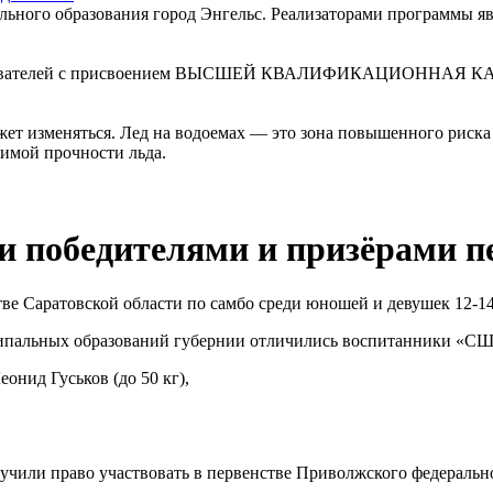
льного образования город Энгельс. Реализаторами программы я
давателей с присвоением ВЫСШЕЙ КВАЛИФИКАЦИОННАЯ КАТЕГО
ет изменяться. Лед на водоемах — это зона повышенного риска 
димой прочности льда.
и победителями и призёрами пе
Саратовской области по самбо среди юношей и девушек 12-14 ле
иципальных образований губернии отличились воспитанники «С
еонид Гуськов (до 50 кг),
чили право участвовать в первенстве Приволжского федерально