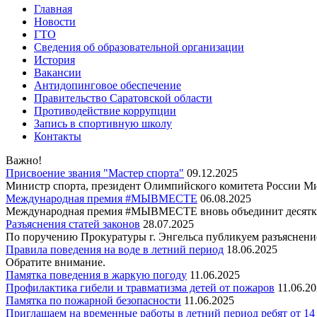
Главная
Новости
ГТО
Сведения об образовательной организации
История
Вакансии
Антидопинговое обеспечение
Правительство Саратовской области
Противодействие коррупции
Запись в спортивную школу
Контакты
Важно!
Присвоение звания "Мастер спорта"
09.12.2025
Министр спорта, президент Олимпийского комитета России Ми
Международная премия #МЫВМЕСТЕ
06.08.2025
Международная премия #МЫВМЕСТЕ вновь объединит десятки
Разъяснения статей законов
28.07.2025
По поручению Прокуратуры г. Энгельса публикуем разъяснение
Правила поведения на воде в летний период
18.06.2025
Обратите внимание.
Памятка поведения в жаркую погоду
11.06.2025
Профилактика гибели и травматизма детей от пожаров
11.06.2
Памятка по пожарной безопасности
11.06.2025
Приглашаем на временные работы в летний период ребят от 14 