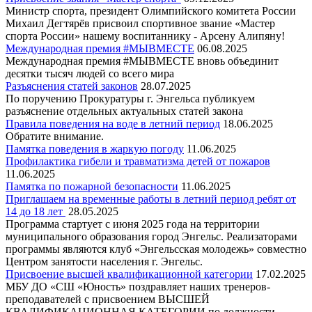
Министр спорта, президент Олимпийского комитета России
Михаил Дегтярёв присвоил спортивное звание «Мастер
спорта России» нашему воспитаннику - Арсену Алипяну!
Международная премия #МЫВМЕСТЕ
06.08.2025
Международная премия #МЫВМЕСТЕ вновь объединит
десятки тысяч людей со всего мира
Разъяснения статей законов
28.07.2025
По поручению Прокуратуры г. Энгельса публикуем
разъяснение отдельных актуальных статей закона
Правила поведения на воде в летний период
18.06.2025
Обратите внимание.
Памятка поведения в жаркую погоду
11.06.2025
Профилактика гибели и травматизма детей от пожаров
11.06.2025
Памятка по пожарной безопасности
11.06.2025
Приглашаем на временные работы в летний период ребят от
14 до 18 лет
28.05.2025
Программа стартует с июня 2025 года на территории
муниципального образования город Энгельс. Реализаторами
программы являются клуб «Энгельсская молодежь» совместно
Центром занятости населения г. Энгельс.
Присвоение высшей квалификационной категории
17.02.2025
МБУ ДО «СШ «Юность» поздравляет наших тренеров-
преподавателей с присвоением ВЫСШЕЙ
КВАЛИФИКАЦИОННАЯ КАТЕГОРИИ по должности