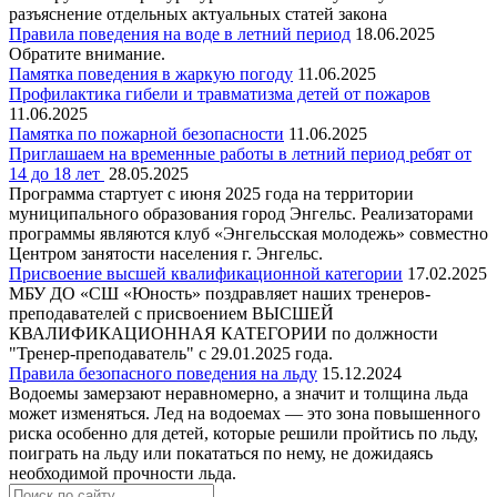
разъяснение отдельных актуальных статей закона
Правила поведения на воде в летний период
18.06.2025
Обратите внимание.
Памятка поведения в жаркую погоду
11.06.2025
Профилактика гибели и травматизма детей от пожаров
11.06.2025
Памятка по пожарной безопасности
11.06.2025
Приглашаем на временные работы в летний период ребят от
14 до 18 лет
28.05.2025
Программа стартует с июня 2025 года на территории
муниципального образования город Энгельс. Реализаторами
программы являются клуб «Энгельсская молодежь» совместно
Центром занятости населения г. Энгельс.
Присвоение высшей квалификационной категории
17.02.2025
МБУ ДО «СШ «Юность» поздравляет наших тренеров-
преподавателей с присвоением ВЫСШЕЙ
КВАЛИФИКАЦИОННАЯ КАТЕГОРИИ по должности
"Тренер-преподаватель" с 29.01.2025 года.
Правила безопасного поведения на льду
15.12.2024
Водоемы замерзают неравномерно, а значит и толщина льда
может изменяться. Лед на водоемах — это зона повышенного
риска особенно для детей, которые решили пройтись по льду,
поиграть на льду или покататься по нему, не дожидаясь
необходимой прочности льда.