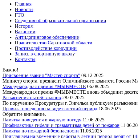
Главная
Новости
ГТО
Сведения об образовательной организации
История
Вакансии
Антидопинговое обеспечение
Правительство Саратовской области
Противодействие коррупции
Запись в спортивную школу
Контакты
Важно!
Присвоение звания "Мастер спорта"
09.12.2025
Министр спорта, президент Олимпийского комитета России Ми
Международная премия #МЫВМЕСТЕ
06.08.2025
Международная премия #МЫВМЕСТЕ вновь объединит десятки
Разъяснения статей законов
28.07.2025
По поручению Прокуратуры г. Энгельса публикуем разъяснение
Правила поведения на воде в летний период
18.06.2025
Обратите внимание.
Памятка поведения в жаркую погоду
11.06.2025
Профилактика гибели и травматизма детей от пожаров
11.06.2
Памятка по пожарной безопасности
11.06.2025
Приглашаем на временные работы в летний период ребят от 14 