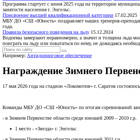
Программа стартует с июня 2025 года на территории муниципа
занятости населения г. Энгельс.
Присвоение высшей квалификационной категории
17.02.2025
МБУ ДО «СШ «Юность» поздравляет наших тренеров-препо
года.
Правила безопасного поведения на льду
15.12.2024
Водоемы замерзают неравномерно, а значит и толщина льда мож
поиграть на льду или покататься по нему, не дожидаясь необхо
Например:
Антидопинговое обеспечение
Награждение Зимнего Первенс
17 мая 2026 года на стадион «Локомотив» г. Саратов состояло
Команды МБУ ДО «СШ «Юность» по итогам соревнований заня
- в Зимнем Первенстве области среди юношей 2009 – 2010 г.р.
1 место - «Звезда» г. Энгельс
- в Зимнем Первенстве области среди юношей 2011 г.р.