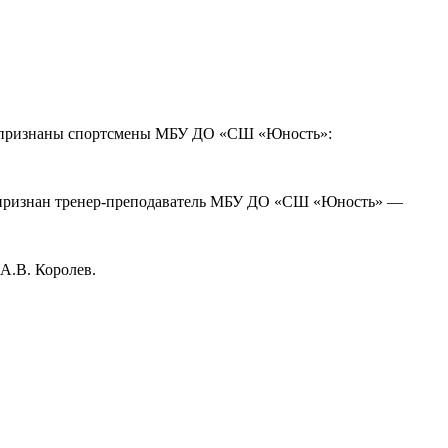
и признаны спортсмены МБУ ДО «СШ «Юность»:
 признан тренер-преподаватель МБУ ДО «СШ «Юность» —
А.В. Королев.
!