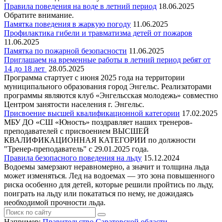
Правила поведения на воде в летний период
18.06.2025
Обратите внимание.
Памятка поведения в жаркую погоду
11.06.2025
Профилактика гибели и травматизма детей от пожаров
11.06.2025
Памятка по пожарной безопасности
11.06.2025
Приглашаем на временные работы в летний период ребят от
14 до 18 лет
28.05.2025
Программа стартует с июня 2025 года на территории
муниципального образования город Энгельс. Реализаторами
программы являются клуб «Энгельсская молодежь» совместно
Центром занятости населения г. Энгельс.
Присвоение высшей квалификационной категории
17.02.2025
МБУ ДО «СШ «Юность» поздравляет наших тренеров-
преподавателей с присвоением ВЫСШЕЙ
КВАЛИФИКАЦИОННАЯ КАТЕГОРИИ по должности
"Тренер-преподаватель" с 29.01.2025 года.
Правила безопасного поведения на льду
15.12.2024
Водоемы замерзают неравномерно, а значит и толщина льда
может изменяться. Лед на водоемах — это зона повышенного
риска особенно для детей, которые решили пройтись по льду,
поиграть на льду или покататься по нему, не дожидаясь
необходимой прочности льда.
Например:
Правительство Саратовской области