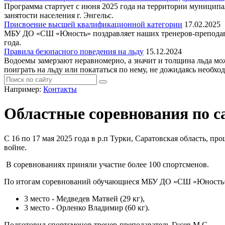
Программа стартует с июня 2025 года на территории муниципа
занятости населения г. Энгельс.
Присвоение высшей квалификационной категории
17.02.2025
МБУ ДО «СШ «Юность» поздравляет наших тренеров-препо
года.
Правила безопасного поведения на льду
15.12.2024
Водоемы замерзают неравномерно, а значит и толщина льда мож
поиграть на льду или покататься по нему, не дожидаясь необхо
Например:
Контакты
Областные соревнования по с
С 16 по 17 мая 2025 года в р.п Турки, Саратовская область, 
войне.
В соревнованиях приняли участие более 100 спортсменов.
По итогам соревнований обучающиеся МБУ ДО «СШ «Юность» 
3 место - Медведев Матвей (29 кг),
3 место - Орленко Владимир (60 кг).
Подготовил спортсменов тренер-преподаватель Гусев М.С.