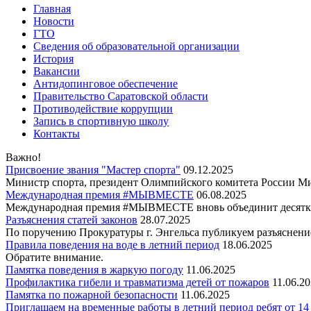
Главная
Новости
ГТО
Сведения об образовательной организации
История
Вакансии
Антидопинговое обеспечение
Правительство Саратовской области
Противодействие коррупции
Запись в спортивную школу
Контакты
Важно!
Присвоение звания "Мастер спорта"
09.12.2025
Министр спорта, президент Олимпийского комитета России Ми
Международная премия #МЫВМЕСТЕ
06.08.2025
Международная премия #МЫВМЕСТЕ вновь объединит десятки
Разъяснения статей законов
28.07.2025
По поручению Прокуратуры г. Энгельса публикуем разъяснение
Правила поведения на воде в летний период
18.06.2025
Обратите внимание.
Памятка поведения в жаркую погоду
11.06.2025
Профилактика гибели и травматизма детей от пожаров
11.06.2
Памятка по пожарной безопасности
11.06.2025
Приглашаем на временные работы в летний период ребят от 14 