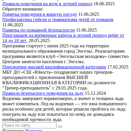
Правила поведения на воде в летний период
18.06.2025
Обратите внимание.
Памятка поведения в жаркую погоду
11.06.2025
Профилактика гибели и травматизма детей от пожаров
11.06.2025
Памятка по пожарной безопасности
11.06.2025
Приглашаем на временные работы в летний период ребят от
14 до 18 лет
28.05.2025
Программа стартует с июня 2025 года на территории
муниципального образования город Энгельс. Реализаторами
программы являются клуб «Энгельсская молодежь» совместно
Центром занятости населения г. Энгельс.
Присвоение высшей квалификационной категории
17.02.2025
МБУ ДО «СШ «Юность» поздравляет наших тренеров-
преподавателей с присвоением ВЫСШЕЙ
КВАЛИФИКАЦИОННАЯ КАТЕГОРИИ по должности
"Тренер-преподаватель" с 29.01.2025 года.
Правила безопасного поведения на льду
15.12.2024
Водоемы замерзают неравномерно, а значит и толщина льда
может изменяться. Лед на водоемах — это зона повышенного
риска особенно для детей, которые решили пройтись по льду,
поиграть на льду или покататься по нему, не дожидаясь
необходимой прочности льда.
Например:
Новости