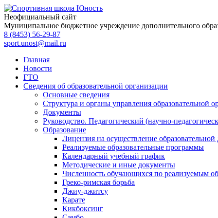
Неофициальный сайт
Муниципальное бюджетное учреждение дополнительного обра
8 (8453) 56-29-87
sport.unost@mail.ru
Главная
Новости
ГТО
Сведения об образовательной организации
Основные сведения
Структура и органы управления образовательной о
Документы
Руководство. Педагогический (научно-педагогическ
Образование
Лицензия на осуществление образовательной 
Реализуемые образовательные программы
Календарный учебный график
Методические и иные документы
Численность обучающихся по реализуемым о
Греко-римская борьба
Джиу-джитсу
Карате
Кикбоксинг
Самбо