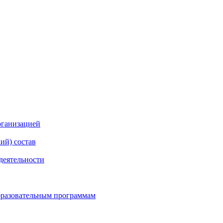
рганизацией
ий) состав
деятельности
бразовательным программам