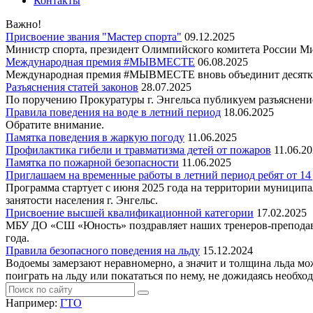
Контакты
Важно!
Присвоение звания "Мастер спорта"
09.12.2025
Министр спорта, президент Олимпийского комитета России Ми
Международная премия #МЫВМЕСТЕ
06.08.2025
Международная премия #МЫВМЕСТЕ вновь объединит десятки
Разъяснения статей законов
28.07.2025
По поручению Прокуратуры г. Энгельса публикуем разъяснение
Правила поведения на воде в летний период
18.06.2025
Обратите внимание.
Памятка поведения в жаркую погоду
11.06.2025
Профилактика гибели и травматизма детей от пожаров
11.06.2
Памятка по пожарной безопасности
11.06.2025
Приглашаем на временные работы в летний период ребят от 14 
Программа стартует с июня 2025 года на территории муниципа
занятости населения г. Энгельс.
Присвоение высшей квалификационной категории
17.02.2025
МБУ ДО «СШ «Юность» поздравляет наших тренеров-препо
года.
Правила безопасного поведения на льду
15.12.2024
Водоемы замерзают неравномерно, а значит и толщина льда мож
поиграть на льду или покататься по нему, не дожидаясь необхо
Например:
ГТО