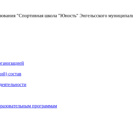
зования
"Спортивная школа "Юность"
Энгельсского муниципаль
рганизацией
ий) состав
деятельности
бразовательным программам