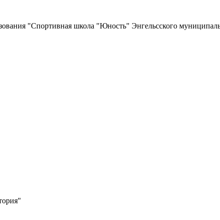
зования
"Спортивная школа "Юность"
Энгельсского муниципаль
тория"