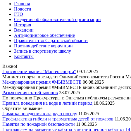
Главная
Новости
ГТО
Сведения об образовательной организации
История
Вакансии
Антидопинговое обеспечение
Правительство Саратовской области
Противодействие коррупции
Запись в спортивную школу
Контакты
Важно!
Присвоение звания "Мастер спорта"
09.12.2025
Министр спорта, президент Олимпийского комитета России Ми
Международная премия #МЫВМЕСТЕ
06.08.2025
Международная премия #МЫВМЕСТЕ вновь объединит десятки
Разъяснения статей законов
28.07.2025
По поручению Прокуратуры г. Энгельса публикуем разъяснение
Правила поведения на воде в летний период
18.06.2025
Обратите внимание.
Памятка поведения в жаркую погоду
11.06.2025
Профилактика гибели и травматизма детей от пожаров
11.06.2
Памятка по пожарной безопасности
11.06.2025
Приглашаем на временные работы в летний период ребят от 14 