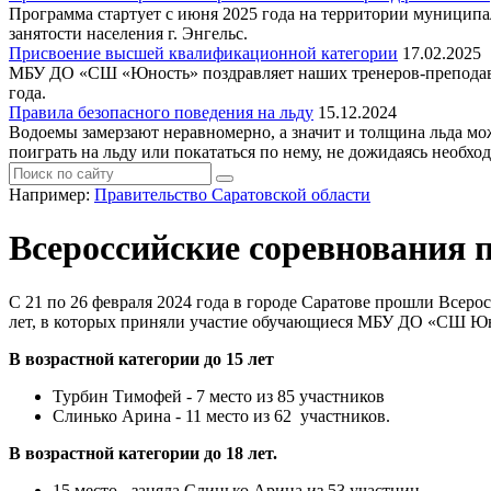
Программа стартует с июня 2025 года на территории муниципа
занятости населения г. Энгельс.
Присвоение высшей квалификационной категории
17.02.2025
МБУ ДО «СШ «Юность» поздравляет наших тренеров-препо
года.
Правила безопасного поведения на льду
15.12.2024
Водоемы замерзают неравномерно, а значит и толщина льда мож
поиграть на льду или покататься по нему, не дожидаясь необхо
Например:
Правительство Саратовской области
Всероссийские соревнования 
С 21 по 26 февраля 2024 года в городе Саратове прошли Всеро
лет, в которых приняли участие обучающиеся МБУ ДО «СШ Юн
В возрастной категории до 15 лет
Турбин Тимофей - 7 место из 85 участников
Слинько Арина - 11 место из 62 участников.
В возрастной категории до 18 лет.
15 место - заняла Слинько Арина из 53 участниц.