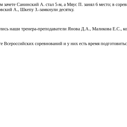
ом зачете Санинский А. стал 5-м, а Мяус П. занял 6 место; в со
вский А., Шкепу З.-замкнули десятку.
рялись наши тренера-преподаватели Янова Д.А., Маликова Е.С.,
е Всероссийских соревнований и у них есть время подготовиться 