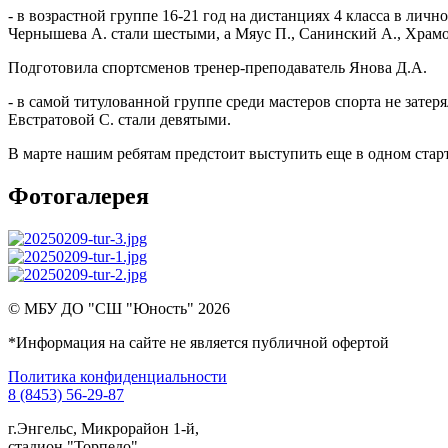
- в возрастной группе 16-21 год на дистанциях 4 класса в личн
Чернышева А. стали шестыми, а Мяус П., Санинский А., Храмо
Подготовила спортсменов тренер-преподаватель Янова Д.А.
- в самой титулованной группе среди мастеров спорта не зате
Евстратовой С. стали девятыми.
В марте нашим ребятам предстоит выступить еще в одном старт
Фотогалерея
© МБУ ДО "СШ "Юность" 2026
*Информация на сайте не является публичной офертой
Политика конфиденциальности
8 (8453) 56-29-87
г.Энгельс, Микрорайон 1-й,
стадион "Торпедо"