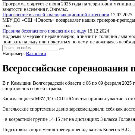
Программа стартует с июня 2025 года на территории муниципа
занятости населения г. Энгельс.
Присвоение высшей квалификационной категории
17.02.2025
МБУ ДО «СШ «Юность» поздравляет наших тренеров-препо
года.
Правила безопасного поведения на льду
15.12.2024
Водоемы замерзают неравномерно, а значит и толщина льда мож
поиграть на льду или покататься по нему, не дожидаясь необхо
Например:
Вакансии
Всероссийские соревнования 
В г. Камышин Волгоградской области с 06 по 09 февраля 2025
спортсменов со всей страны.
Занимающиеся МБУ ДО «СШ «Юность» приняли участие в них в
Энгельсские спортсмены давно зарекомендовали себя как досто
- в возрастной группе 14-15 лет на дистанциях 3 класса Голова
Подготовил спортсменов тренер-преподаватель Колесов Н.О.