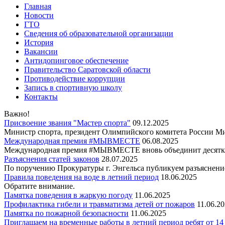
Главная
Новости
ГТО
Сведения об образовательной организации
История
Вакансии
Антидопинговое обеспечение
Правительство Саратовской области
Противодействие коррупции
Запись в спортивную школу
Контакты
Важно!
Присвоение звания "Мастер спорта"
09.12.2025
Министр спорта, президент Олимпийского комитета России Ми
Международная премия #МЫВМЕСТЕ
06.08.2025
Международная премия #МЫВМЕСТЕ вновь объединит десятки
Разъяснения статей законов
28.07.2025
По поручению Прокуратуры г. Энгельса публикуем разъяснение
Правила поведения на воде в летний период
18.06.2025
Обратите внимание.
Памятка поведения в жаркую погоду
11.06.2025
Профилактика гибели и травматизма детей от пожаров
11.06.2
Памятка по пожарной безопасности
11.06.2025
Приглашаем на временные работы в летний период ребят от 14 