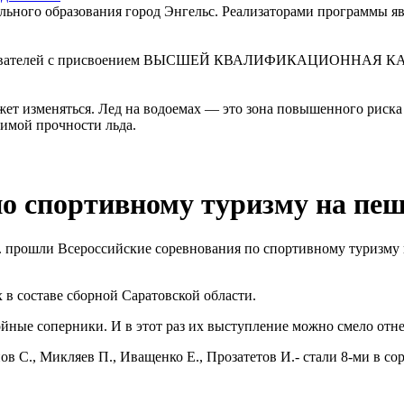
льного образования город Энгельс. Реализаторами программы я
давателей с присвоением ВЫСШЕЙ КВАЛИФИКАЦИОННАЯ КАТЕГО
ет изменяться. Лед на водоемах — это зона повышенного риска 
димой прочности льда.
по спортивному туризму на пе
 г. прошли Всероссийские соревнования по спортивному туризму
 составе сборной Саратовской области.
йные соперники. И в этот раз их выступление можно смело отнес
нов С., Микляев П., Иващенко Е., Прозатетов И.- стали 8-ми в с